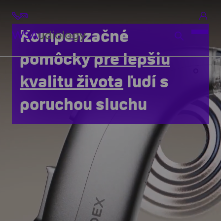
Kompenzačné
pomôcky
pre lepšiu
kvalitu života
ľudí s
poruchou sluchu