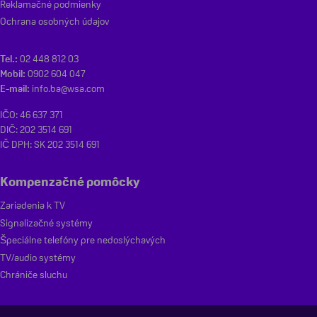
Reklamačné podmienky
Ochrana osobných údajov
Tel.:
02 448 812 03
Mobil:
0902 604 047
E-mail:
info.ba@wsa.com
IČO: 46 637 371
DIČ: 202 3514 691
IČ DPH: SK 202 3514 691
Kompenzačné pomôcky
Zariadenia k TV
Signalizačné systémy
Špeciálne telefóny pre nedoslýchavých
TV/audio systémy
Chrániče sluchu