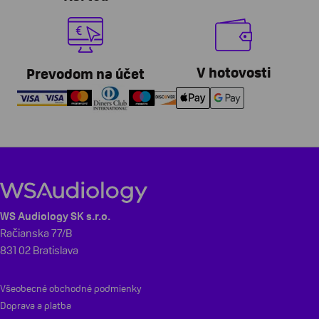
V hotovosti
Prevodom na účet
WS Audiology SK s.r.o.
Račianska 77/B
831 02 Bratislava
Všeobecné obchodné podmienky
Doprava a platba