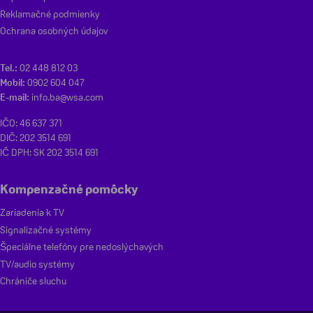
Reklamačné podmienky
Ochrana osobných údajov
Tel.:
02 448 812 03
Mobil:
0902 604 047
E-mail:
info.ba@wsa.com
IČO: 46 637 371
DIČ: 202 3514 691
IČ DPH: SK 202 3514 691
Kompenzačné pomôcky
Zariadenia k TV
Signalizačné systémy
Špeciálne telefóny pre nedoslýchavých
TV/audio systémy
Chrániče sluchu