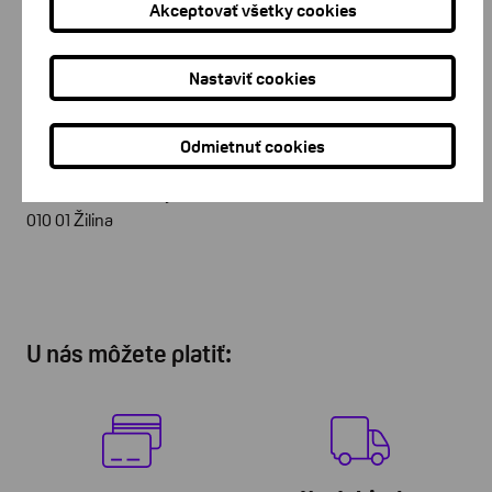
Akceptovať všetky cookies
Zákaznícke centrum Košice
Zákaznícke tel. linky: 055/625 3352, 0917 895 062 Južná
Nastaviť cookies
trieda 8, 040 01 Košice
Odmietnuť cookies
Zákaznícke centrum Žilina
Zákaznícke tel. linky: 041/381 1430, 0907/456 802 Hálkova 3,
010 01 Žilina
U nás môžete platiť: