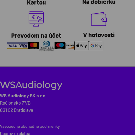
Na dobierku
Kartou
V hotovosti
Prevodom na účet
WS Audiology SK s.r.o.
Račianska 77/B
831 02 Bratislava
Všeobecné obchodné podmienky
Doprava a platba