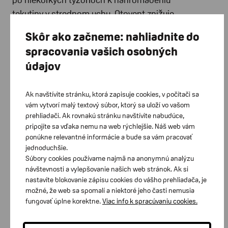
po niekoľkých týždňoch k nahromadeniu
tekutiny v strednom uchu. Otovent znižuje
tlak v strednom uchu a zmierňuje tým
Skôr ako začneme: nahliadnite do
príznaky.
spracovania vašich osobných
údajov
Pomôcka je určená pre deti od 3 rokov a
dospelých
Ak navštívite stránku, ktorá zapisuje cookies, v počítači sa
vám vytvorí malý textový súbor, ktorý sa uloží vo vašom
prehliadači. Ak rovnakú stránku navštívite nabudúce,
pripojíte sa vďaka nemu na web rýchlejšie. Náš web vám
Zákaznícke centrum Bratislava
ponúkne relevantné informácie a bude sa vám pracovať
jednoduchšie.
Zákaznícke tel. linky: 02/448 812 03, 0902 604 047
Súbory cookies používame najmä na anonymnú analýzu
Račianska 77/B, 831 02 Bratislava
návštevnosti a vylepšovanie našich web stránok. Ak si
nastavíte blokovanie zápisu cookies do vášho prehliadača, je
Zákaznícke centrum Banská Bystrica
možné, že web sa spomalí a niektoré jeho časti nemusia
fungovať úplne korektne.
Viac info k spracúvaniu cookies.
Zákaznícke tel. linky: 048/415 1054, 0905 420 066
Kuzmányho 2, 974 01 Banská Bystrica