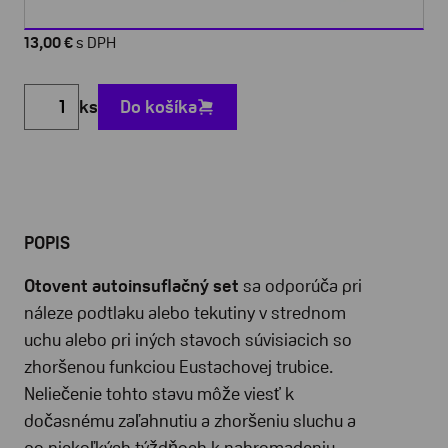
13,00 €
s DPH
ks
Do košíka
POPIS
Otovent autoinsuflačný set
sa odporúča pri
náleze podtlaku alebo tekutiny v strednom
uchu alebo pri iných stavoch súvisiacich so
zhoršenou funkciou Eustachovej trubice.
Neliečenie tohto stavu môže viesť k
dočasnému zaľahnutiu a zhoršeniu sluchu a