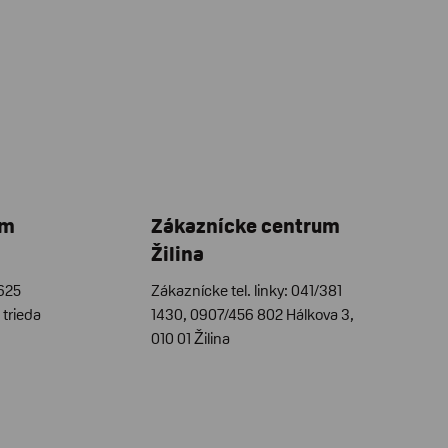
um
Zákaznícke centrum
Žilina
/625
Zákaznícke tel. linky: 041/381
trieda
1430, 0907/456 802 Hálkova 3,
010 01 Žilina