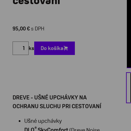
cestovaní
95,00 €
s DPH
ks
Do košíka
DREVE - UŠNÉ UPCHÁVKY NA
OCHRANU SLUCHU PRI CESTOVANÍ
Ušné upchávky
®
DLO
SkyComfort
(Dreve Noise