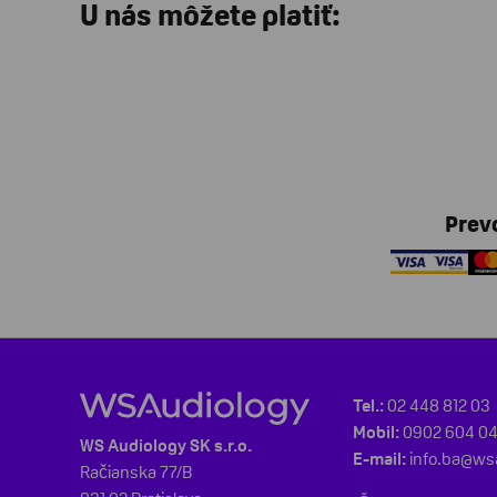
U nás môžete platiť:
Prev
Tel.:
02 448 812 03
Mobil:
0902 604 0
WS Audiology SK s.r.o.
E-mail:
info.ba@w
Račianska 77/B