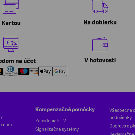
Na dobierku
Kartou
V hotovosti
odom na účet
Kompenzačné pomôcky
Všeobecné 
47
podmienky
Zariadenia k TV
sa.com
Doprava a pl
Signalizačné systémy
Reklamačné