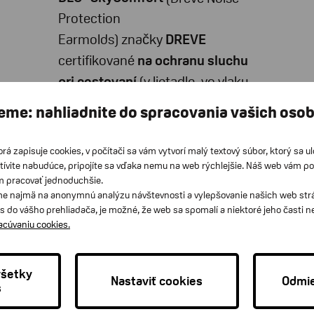
Protection
Earmolds) značky
DREVE
certifikované
na ochranu sluchu
pri cestovaní
(v lietadle, vo vlaku
atď.), sú vyrábané
individuálne na
eme: nahliadnite do spracovania vašich oso
mieru
podľa odtlačku zvukovodu
Sú určené pre všetkých, ktorým
orá zapisuje cookies, v počítači sa vám vytvorí malý textový súbor, ktorý sa u
tívite nabudúce, pripojíte sa vďaka nemu na web rýchlejšie. Náš web vám p
prekáža zvýšený hluk pri cestovaní
m pracovať jednoduchšie.
Filtre v ušných upchávkach účinne
e najmä na anonymnú analýzu návštevnosti a vylepšovanie našich web strán
s do vášho prehliadača, je možné, že web sa spomalí a niektoré jeho časti 
vyrovnávajú tlak v ušiach, tlmia
racúvaniu cookies.
rušivé zvuky motora lietadla či
vlaku a napriek tomu zabezpečujú
všetky
dobrú zrozumiteľnosť ľudskej reči
Nastaviť cookies
Odmie
s
Schválené ako PPE (Personal