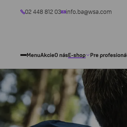
02 448 812 03
info.ba@wsa.com
Menu
Akcie
O nás
E-shop
Pre profesioná