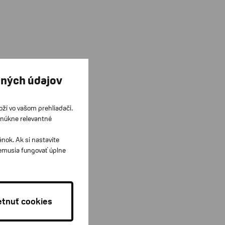
bných údajov
loží vo vašom prehliadači.
onúkne relevantné
ok. Ak si nastavíte
nemusia fungovať úplne
tnuť cookies