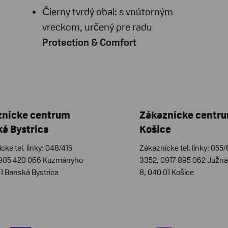
Čierny tvrdý obal: s vnútorným
vreckom, určený pre radu
Protection & Comfort
znícke centrum
Zákaznícke centr
á Bystrica
Košice
cke tel. linky: 048/415
Zákaznícke tel. linky: 055
0905 420 066 Kuzmányho
3352, 0917 895 062 Južná 
01 Banská Bystrica
8, 040 01 Košice