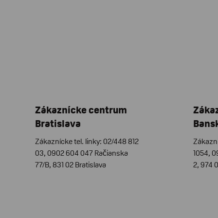
Zákaznícke centrum
Záka
Bratislava
Bansk
Zákaznícke tel. linky: 02/448 812
Zákazní
03, 0902 604 047 Račianska
1054, 
77/B, 831 02 Bratislava
2, 974 