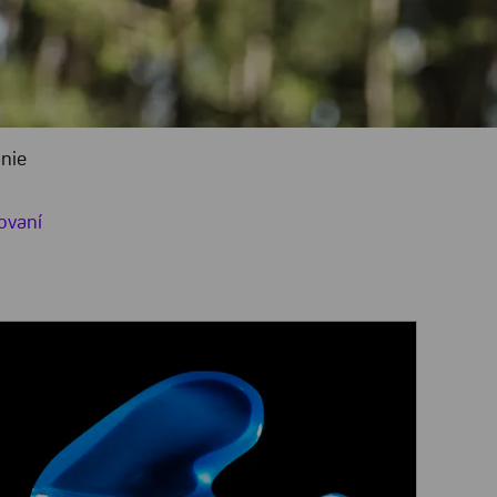
nie
ovaní