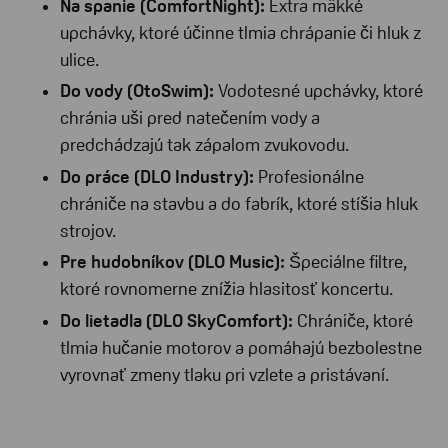
Na spanie (ComfortNight):
Extra mäkké
upchávky, ktoré účinne tlmia chrápanie či hluk z
ulice.
Do vody (OtoSwim):
Vodotesné upchávky, ktoré
chránia uši pred natečením vody a
predchádzajú tak zápalom zvukovodu.
Do práce (DLO Industry):
Profesionálne
chrániče na stavbu a do fabrík, ktoré stíšia hluk
strojov.
Pre hudobníkov (DLO Music):
Špeciálne filtre,
ktoré rovnomerne znížia hlasitosť koncertu.
Do lietadla (DLO SkyComfort):
Chrániče, ktoré
tlmia hučanie motorov a pomáhajú bezbolestne
vyrovnať zmeny tlaku pri vzlete a pristávaní.