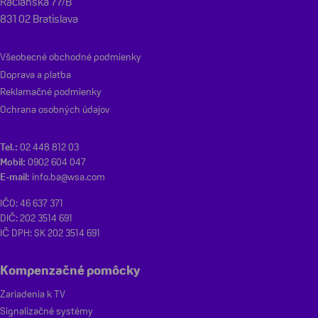
Račianska 77/B
831 02 Bratislava
Všeobecné obchodné podmienky
Doprava a platba
Reklamačné podmienky
Ochrana osobných údajov
Tel.:
02 448 812 03
Mobil:
0902 604 047
E-mail:
info.ba@wsa.com
IČO: 46 637 371
DIČ: 202 3514 691
IČ DPH: SK 202 3514 691
Kompenzačné pomôcky
Zariadenia k TV
Signalizačné systémy