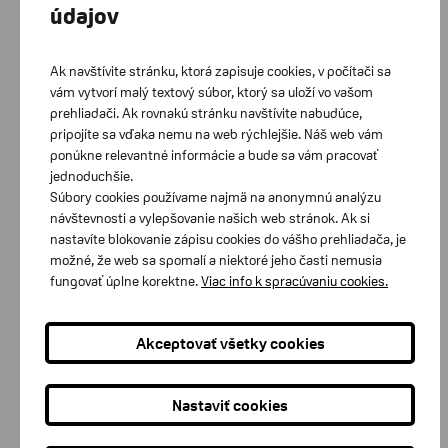
údajov
Ak navštívite stránku, ktorá zapisuje cookies, v počítači sa
vám vytvorí malý textový súbor, ktorý sa uloží vo vašom
prehliadači. Ak rovnakú stránku navštívite nabudúce,
pripojíte sa vďaka nemu na web rýchlejšie. Náš web vám
DREVE - profesionálne chrániče sluchu pre
ponúkne relevantné informácie a bude sa vám pracovať
hudobníkov
jednoduchšie.
Súbory cookies používame najmä na anonymnú analýzu
návštevnosti a vylepšovanie našich web stránok. Ak si
0,00 €
s DPH
nastavíte blokovanie zápisu cookies do vášho prehliadača, je
možné, že web sa spomalí a niektoré jeho časti nemusia
ks
Do košíka
fungovať úplne korektne.
Viac info k spracúvaniu cookies.
Akceptovať všetky cookies
Nastaviť cookies