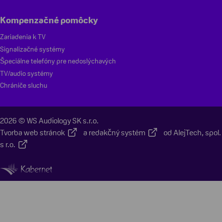
Kompenzačné pomôcky
Zariadenia k TV
Signalizačné systémy
Špeciálne telefóny pre nedoslýchavých
TV/audio systémy
Chrániče sluchu
2026 © WS Audiology SK s.r.o.
Tvorba web stránok
a
redakčný systém
od
AlejTech, spol.
s r.o.