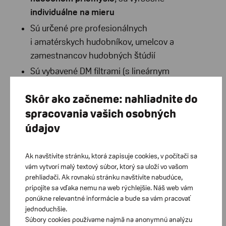
individuálne na mieru
Sú určené pre profesionálnych
i amatérskych hudobníkov, umelcov a
zamestnancov hudobných štúdií
Sú vybavené DM filtrami (s lineárnym
útlmom), ktorý poskytuje ladenú odozvu
Skôr ako začneme: nahliadnite do
plochého útlmu na všetkých
frekvenciách
spracovania vašich osobných
údajov
Filtre znižujú hlasitosť, zachovávajú
prirodzenú kvalitu zvuku a napriek tomu
zabezpečujú dobrú zrozumiteľnosť reči
Ak navštívite stránku, ktorá zapisuje cookies, v počítači sa
vám vytvorí malý textový súbor, ktorý sa uloží vo vašom
Schválené ako PPE (Personal Protective
prehliadači. Ak rovnakú stránku navštívite nabudúce,
Equipment - osobné ochranné
pripojíte sa vďaka nemu na web rýchlejšie. Náš web vám
vybavenie) podľa EU predpisu 2016/425
ponúkne relevantné informácie a bude sa vám pracovať
jednoduchšie.
Široká paleta farieb
Súbory cookies používame najmä na anonymnú analýzu