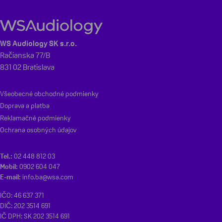
WS Audiology SK s.r.o.
Račianska 77/B
831 02 Bratislava
Všeobecné obchodné podmienky
Doprava a platba
Reklamačné podmienky
Ochrana osobných údajov
Tel.:
02 448 812 03
Mobil:
0902 604 047
E-mail:
info.ba@wsa.com
IČO: 46 637 371
DIČ: 202 3514 691
IČ DPH: SK 202 3514 691