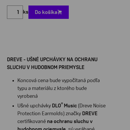
ks
Do košíka
DREVE - UŠNÉ UPCHÁVKY NA OCHRANU
SLUCHU V HUDOBNOM PRIEMYSLE
Koncová cena bude vypočítaná podľa
typu a materiálu z ktorého bude
vyrobená
®
Ušné upchávky
DLO
Music
(Dreve Noise
Protection Earmolds) značky
DREVE
certifikované
na ochranu sluchu v
hudobnom priemysle
, sú vyrábané