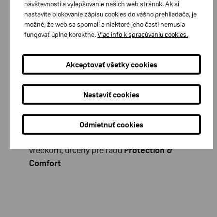
Viacero typov útlmových filtrov
návštevnosti a vylepšovanie našich web stránok. Ak si
nastavíte blokovanie zápisu cookies do vášho prehliadača, je
Upozornenie:
pred výrobou ušných
možné, že web sa spomalí a niektoré jeho časti nemusia
upchávok je nutné zhotoviť individuálne
fungovať úplne korektne.
Viac info k spracúvaniu cookies.
odtlačky zvukovodov
Akceptovať všetky cookies
DREVE - OCHRANNÉ OBALY
Nastaviť cookies
Vysoká kvalita ochrany: odolné
a robustné obaly
Odmietnuť cookies
Čierny tvrdý obal: s vnútorným
vreckom, určený pre radu
Protection &
Comfort