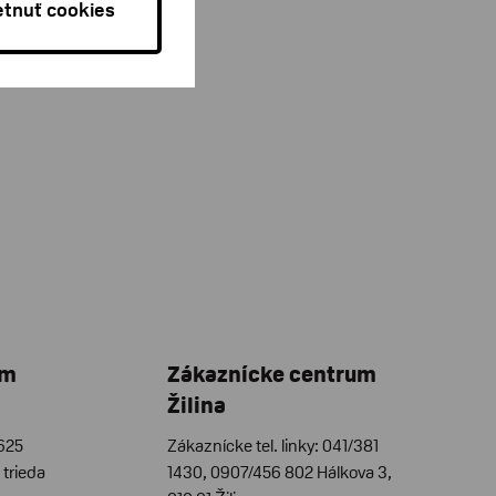
tnuť cookies
um
Zákaznícke centrum
Žilina
/625
Zákaznícke tel. linky: 041/381
trieda
1430, 0907/456 802 Hálkova 3,