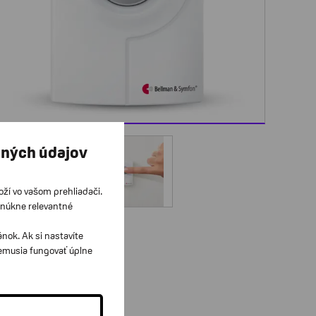
bných údajov
loží vo vašom prehliadači.
onúkne relevantné
ok. Ak si nastavíte
nemusia fungovať úplne