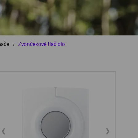
mače
Zvončekové tlačidlo