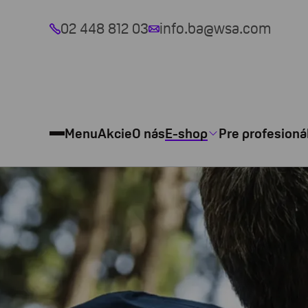
02 448 812 03
info.ba@wsa.com
Menu
Akcie
O nás
E-shop
Pre profesioná