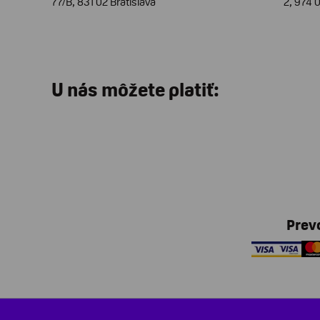
77/B, 831 02 Bratislava
2, 974 
U nás môžete platiť:
Prev