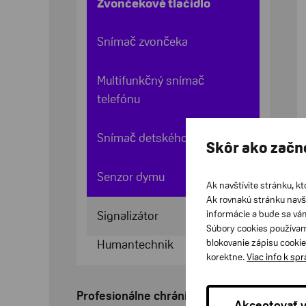
Zvončekové tlačidlo
Snímač zvončeka
Multifunkčný snímač
telefónu
Snímač detského plaču
Skôr ako začn
Senzor dymu
Ak navštívite stránku, kt
Ak rovnakú stránku navš
informácie a bude sa vá
Signalizátor
Súbory cookies používam
blokovanie zápisu cookie
Humantechnik
korektne.
Viac info k sp
Profesionálne chrániče sluchu
Akceptovať 