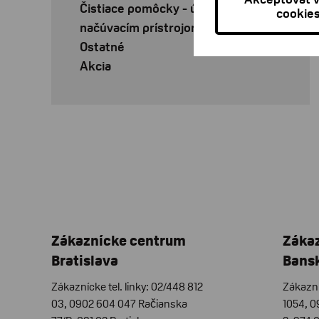
Čistiace pomôcky - údržba k
cookie
načúvacím prístrojom
Ostatné
Akcia
Zákaznícke centrum
Záka
Bratislava
Bansk
Zákaznícke tel. linky: 02/448 812
Zákazní
03, 0902 604 047 Račianska
1054, 