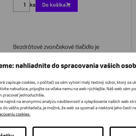
ks
Do košíka
Bezdrôtové zvončekové tlačidlo je
súčasťou inteligentnej domácnosť
systému Visit. Tlačidlo sa používa
eme: nahliadnite do spracovania vašich oso
v kombinácii: budík, pager, vibračný
orá zapisuje cookies, v počítači sa vám vytvorí malý textový súbor, ktorý sa u
náramok, alebo záblesková lampa.
tívite nabudúce, pripojíte sa vďaka nemu na web rýchlejšie. Náš web vám p
m pracovať jednoduchšie.
Všetky zariadenia systému Visit sú plne
e najmä na anonymnú analýzu návštevnosti a vylepšovanie našich web strán
kompatibilné a poskytujú
s do vášho prehliadača, je možné, že web sa spomalí a niektoré jeho časti 
racúvaniu cookies.
neobmedzený počet ich kombinácií.
všetky