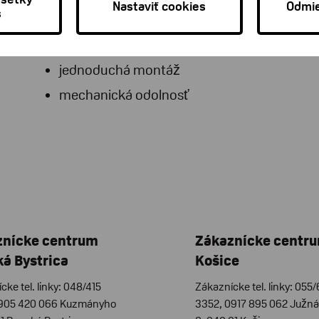
Nastaviť cookies
Odmie
s
napájanie z batérie
dosah signálu až 250 m
jednoduchá montáž
mechanická odolnosť
znícke centrum
Zákaznícke centr
á Bystrica
Košice
cke tel. linky: 048/415
Zákaznícke tel. linky: 055
0905 420 066 Kuzmányho
3352, 0917 895 062 Južná 