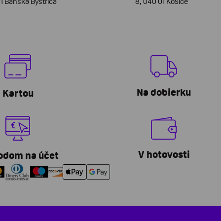
01 Banská Bystrica
8, 040 01 Košice
Na dobierku
Kartou
V hotovosti
odom na účet