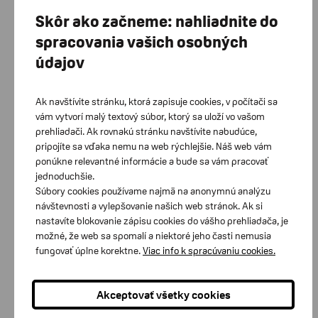
Je možné ho umiestniť pod vankúš a
dodáva sa s klipom. Nastavenie budíka je
Skôr ako začneme: nahliadnite do
chránené plastovým panelom, ktorý slúži aj
spracovania vašich osobných
ako stojan.
údajov
Ak navštívite stránku, ktorá zapisuje cookies, v počítači sa
vám vytvorí malý textový súbor, ktorý sa uloží vo vašom
Zákaznícke centrum Bratislava
prehliadači. Ak rovnakú stránku navštívite nabudúce,
pripojíte sa vďaka nemu na web rýchlejšie. Náš web vám
Zákaznícke tel. linky: 02/448 812 03, 0902 604 047
ponúkne relevantné informácie a bude sa vám pracovať
Račianska 77/B, 831 02 Bratislava
jednoduchšie.
Súbory cookies používame najmä na anonymnú analýzu
Zákaznícke centrum Banská Bystrica
návštevnosti a vylepšovanie našich web stránok. Ak si
nastavíte blokovanie zápisu cookies do vášho prehliadača, je
Zákaznícke tel. linky: 048/415 1054, 0905 420 066
možné, že web sa spomalí a niektoré jeho časti nemusia
Kuzmányho 2, 974 01 Banská Bystrica
fungovať úplne korektne.
Viac info k spracúvaniu cookies.
Zákaznícke centrum Košice
Akceptovať všetky cookies
Zákaznícke tel. linky: 055/625 3352, 0917 895 062 Južná