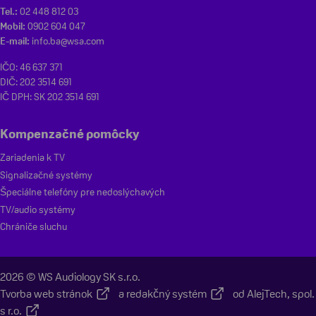
Tel.:
02 448 812 03
Mobil:
0902 604 047
E-mail:
info.ba@wsa.com
IČO: 46 637 371
DIČ: 202 3514 691
IČ DPH: SK 202 3514 691
Kompenzačné pomôcky
Zariadenia k TV
Signalizačné systémy
Špeciálne telefóny pre nedoslýchavých
TV/audio systémy
Chrániče sluchu
2026 © WS Audiology SK s.r.o.
Tvorba web stránok
a
redakčný systém
od
AlejTech, spol.
s r.o.