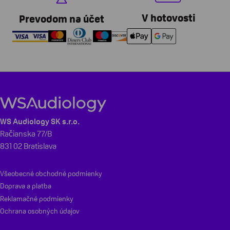
V hotovosti
Prevodom na účet
WS Audiology SK s.r.o.
Račianska 77/B
831 02 Bratislava
Všeobecné obchodné podmienky
Doprava a platba
Reklamačné podmienky
Ochrana osobných údajov