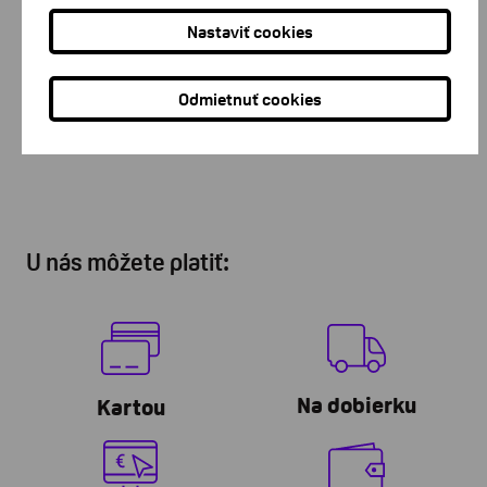
trieda 8, 040 01 Košice
Nastaviť cookies
Zákaznícke centrum Žilina
Odmietnuť cookies
Zákaznícke tel. linky: 041/381 1430, 0907/456 802 Hálkova 3,
010 01 Žilina
U nás môžete platiť:
Na dobierku
Kartou