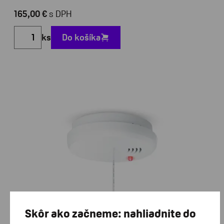
165,00 €
s DPH
ks
Do košíka
Skôr ako začneme: nahliadnite do