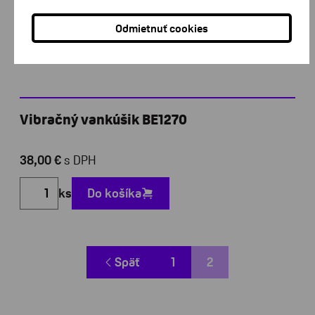
Odmietnuť cookies
Vibračný vankúšik BE1270
38,00 €
s DPH
ks
Do košíka
Späť
1
2