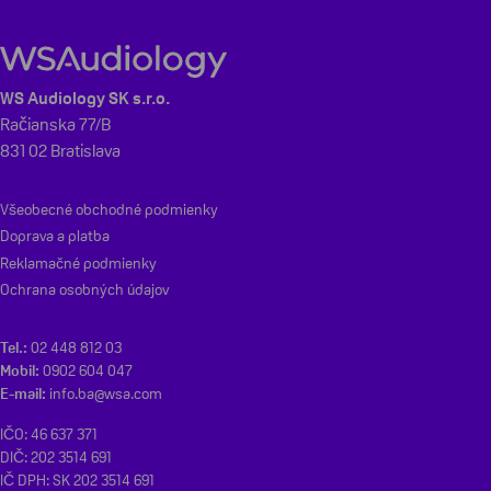
WS Audiology SK s.r.o.
Račianska 77/B
831 02 Bratislava
Všeobecné obchodné podmienky
Doprava a platba
Reklamačné podmienky
Ochrana osobných údajov
Tel.:
02 448 812 03
Mobil:
0902 604 047
E-mail:
info.ba@wsa.com
IČO: 46 637 371
DIČ: 202 3514 691
IČ DPH: SK 202 3514 691