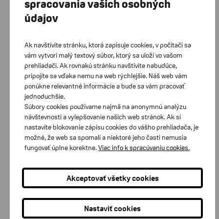
spracovania vašich osobných
údajov
Senzor dymu BE1481
Ak navštívite stránku, ktorá zapisuje cookies, v počítači sa
vám vytvorí malý textový súbor, ktorý sa uloží vo vašom
180,00 €
s DPH
prehliadači. Ak rovnakú stránku navštívite nabudúce,
pripojíte sa vďaka nemu na web rýchlejšie. Náš web vám
ks
Do košíka
ponúkne relevantné informácie a bude sa vám pracovať
jednoduchšie.
Súbory cookies používame najmä na anonymnú analýzu
návštevnosti a vylepšovanie našich web stránok. Ak si
nastavíte blokovanie zápisu cookies do vášho prehliadača, je
možné, že web sa spomalí a niektoré jeho časti nemusia
fungovať úplne korektne.
Viac info k spracúvaniu cookies.
Akceptovať všetky cookies
Nastaviť cookies