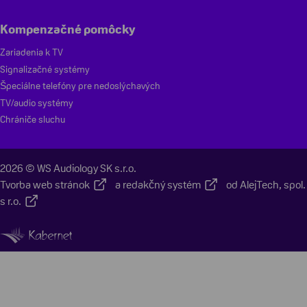
Kompenzačné pomôcky
Zariadenia k TV
Signalizačné systémy
Špeciálne telefóny pre nedoslýchavých
TV/audio systémy
Chrániče sluchu
2026 © WS Audiology SK s.r.o.
Tvorba web stránok
a
redakčný systém
od
AlejTech, spol.
s r.o.