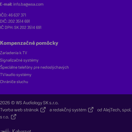
E-mail:
info.ba@wsa.com
IČO: 46 637 371
DIČ: 202 3514 691
IČ DPH: SK 202 3514 691
Kompenzačné pomôcky
Zariadenia k TV
Signalizačné systémy
Špeciálne telefóny pre nedoslýchavých
TV/audio systémy
Chrániče sluchu
2026 © WS Audiology SK s.r.o.
Tvorba web stránok
a
redakčný systém
od
AlejTech, spol.
s r.o.