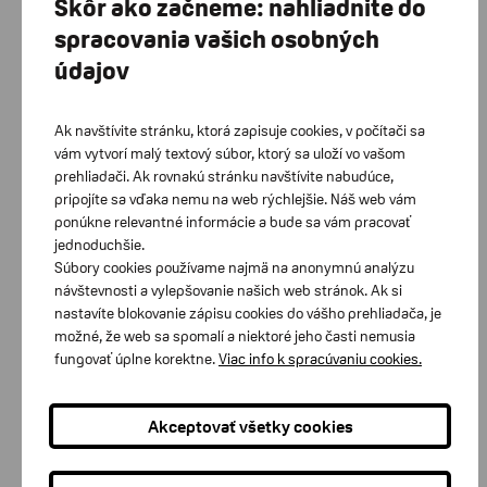
Skôr ako začneme: nahliadnite do
modelovej rady AX, IX.
spracovania vašich osobných
Jedno balenie obsahuje 8 ochranných sitiek.
údajov
Ak navštívite stránku, ktorá zapisuje cookies, v počítači sa
Zákaznícke centrum Bratislava
vám vytvorí malý textový súbor, ktorý sa uloží vo vašom
prehliadači. Ak rovnakú stránku navštívite nabudúce,
Zákaznícke tel. linky: 02/448 812 03, 0902 604 047
pripojíte sa vďaka nemu na web rýchlejšie. Náš web vám
Račianska 77/B, 831 02 Bratislava
ponúkne relevantné informácie a bude sa vám pracovať
jednoduchšie.
Zákaznícke centrum Banská Bystrica
Súbory cookies používame najmä na anonymnú analýzu
návštevnosti a vylepšovanie našich web stránok. Ak si
Zákaznícke tel. linky: 048/415 1054, 0905 420 066
nastavíte blokovanie zápisu cookies do vášho prehliadača, je
Kuzmányho 2, 974 01 Banská Bystrica
možné, že web sa spomalí a niektoré jeho časti nemusia
fungovať úplne korektne.
Viac info k spracúvaniu cookies.
Zákaznícke centrum Košice
Zákaznícke tel. linky: 055/625 3352, 0917 895 062 Južná
Akceptovať všetky cookies
trieda 8, 040 01 Košice