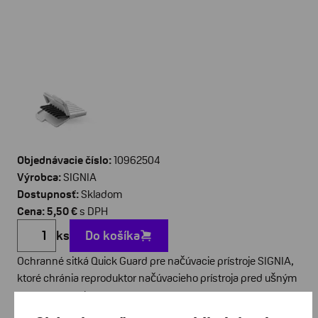
Objednávacie číslo:
10962504
Výrobca:
SIGNIA
Dostupnosť:
Skladom
Cena: 5,50 €
s DPH
ks
Do košíka
Ochranné sitká Quick Guard pre načúvacie prístroje SIGNIA,
ktoré chránia reproduktor načúvacieho prístroja pred ušným
mazom a prachom.
Sitká sú určené pre načúvacie prístroje Signia Insio