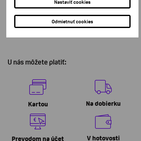
Nastaviť cookies
Zákaznícke centrum Žilina
Zákaznícke tel. linky: 041/381 1430, 0907/456 802 Hálkova 3,
Odmietnuť cookies
010 01 Žilina
U nás môžete platiť:
Na dobierku
Kartou
V hotovosti
Prevodom na účet