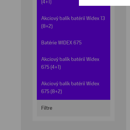
(4+1)
Akciový balík batérií Widex 13
(8+2)
Batérie WIDEX 675
Akciový balík batérií Widex
675 (4+1)
Akciový balík batérií Widex
675 (8+2)
Filtre