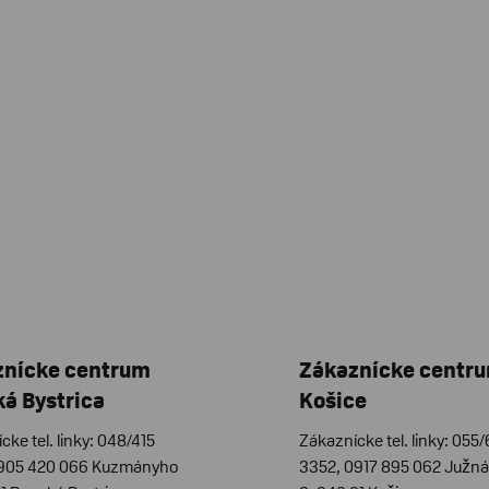
znícke centrum
Zákaznícke centr
á Bystrica
Košice
cke tel. linky: 048/415
Zákaznícke tel. linky: 055
0905 420 066 Kuzmányho
3352, 0917 895 062 Južná 