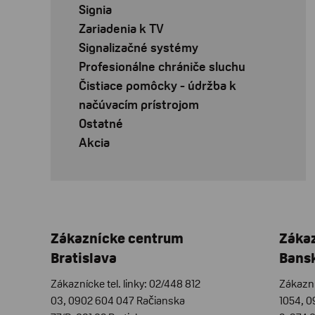
Signia
Zariadenia k TV
Signalizačné systémy
Profesionálne chrániče sluchu
Čistiace pomôcky - údržba k
načúvacím prístrojom
Ostatné
Akcia
Zákaznícke centrum
Záka
Bratislava
Bansk
Zákaznícke tel. linky: 02/448 812
Zákazní
03, 0902 604 047 Račianska
1054, 