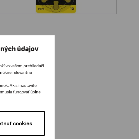
bných údajov
loží vo vašom prehliadači.
onúkne relevantné
ok. Ak si nastavíte
nemusia fungovať úplne
tnuť cookies