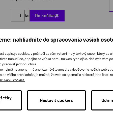
ks
Do košíka
eme: nahliadnite do spracovania vašich oso
WIDEX
orá zapisuje cookies, v počítači sa vám vytvorí malý textový súbor, ktorý sa u
tívite nabudúce, pripojíte sa vďaka nemu na web rýchlejšie. Náš web vám p
Jeden akciový balík obsahuje 10 blistrov (60
m pracovať jednoduchšie.
kusov batérií)
e najmä na anonymnú analýzu návštevnosti a vylepšovanie našich web strán
s do vášho prehliadača, je možné, že web sa spomalí a niektoré jeho časti 
Kvalitné batérie Widex typ 10 so žltým
racúvaniu cookies.
označením pre načúvacie prístroje.
Zabezpečujú stabilný výkon, čistý zvuk a
všetky
dlhú životnosť prístroja.
Nastaviť cookies
Odmie
s
Praktické kruhové balenie obsahuje 6