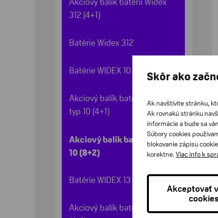
Akciový balík batérií Widex
312 (4+1)
Batérie Widex 312
Batérie WIDEX 10
Skôr ako začn
Akciový balík batérií Widex
Ak navštívite stránku, kt
typ 10 (4+1)
Ak rovnakú stránku navš
informácie a bude sa vá
Súbory cookies používam
Akciový balík batérií Widex
blokovanie zápisu cookie
10 (8+2)
korektne.
Viac info k sp
Batérie WIDEX 13
Akceptovať 
cookie
Akciový balík batérií Widex 13