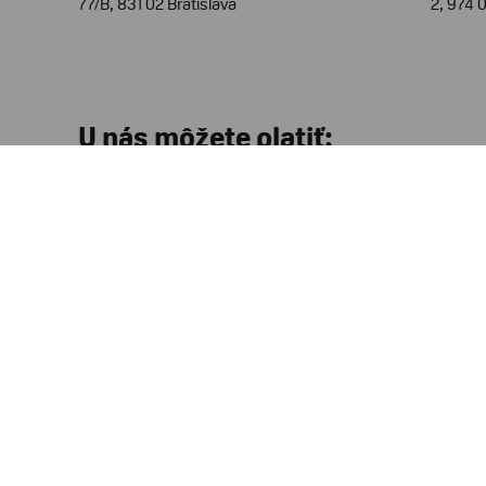
77/B, 831 02 Bratislava
2, 974 
U nás môžete platiť:
Prev