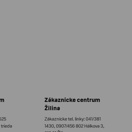
um
Zákaznícke centrum
Žilina
/625
Zákaznícke tel. linky: 041/381
trieda
1430, 0907/456 802 Hálkova 3,