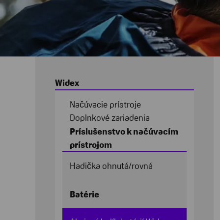
Widex
Načúvacie prístroje
Doplnkové zariadenia
Príslušenstvo k načúvacím
prístrojom
Hadička ohnutá/rovná
Batérie