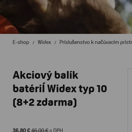
E-shop
Widex
Príslušenstvo k načúvacím príst
Akciový balík
batériÍ Widex typ 10
(8+2 zdarma)
36,80 €
46,00 €
s DPH