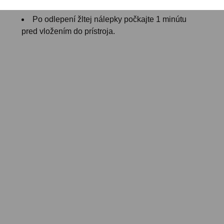
kusov batérií.
Po odlepení žltej nálepky počkajte 1 minútu
pred vložením do prístroja.