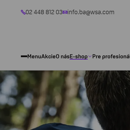
02 448 812 03
info.ba@wsa.com
Menu
Akcie
O nás
E-shop
Pre profesioná