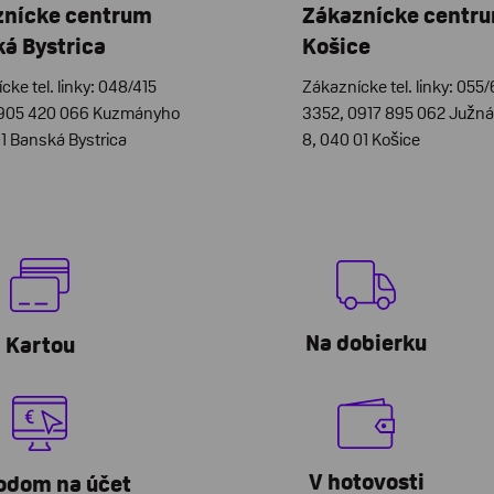
znícke centrum
Zákaznícke centr
á Bystrica
Košice
cke tel. linky: 048/415
Zákaznícke tel. linky: 055
0905 420 066 Kuzmányho
3352, 0917 895 062 Južná 
01 Banská Bystrica
8, 040 01 Košice
Na dobierku
Kartou
V hotovosti
odom na účet