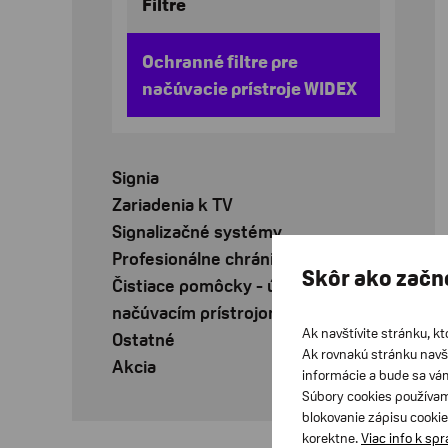
Filtre
Ochranné filtre pre
načúvacie prístroje WIDEX
Signia
Zariadenia k TV
Signalizačné systémy
Profesionálne chrániče sluchu
Skôr ako začn
Čistiace pomôcky - údržba k
načúvacím prístrojom
Ak navštívite stránku, kt
Ostatné
Ak rovnakú stránku navš
Akcia
informácie a bude sa vá
Súbory cookies používam
blokovanie zápisu cookie
korektne.
Viac info k sp