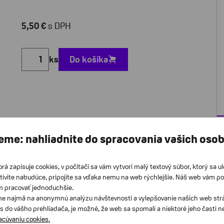
5,50 €
s DPH
ks
Do košíka
Jedno balenie obsahuje 8 ochranných
eme: nahliadnite do spracovania vašich oso
filtrov.
Ochranné filtre sú určené pre všetky
orá zapisuje cookies, v počítači sa vám vytvorí malý textový súbor, ktorý sa u
tívite nabudúce, pripojíte sa vďaka nemu na web rýchlejšie. Náš web vám p
zvukovodové a závesné načúvacie
m pracovať jednoduchšie.
prístroje s reproduktorom vo
e najmä na anonymnú analýzu návštevnosti a vylepšovanie našich web strán
s do vášho prehliadača, je možné, že web sa spomalí a niektoré jeho časti 
zvukovode alebo s tenkou hadičkou
racúvaniu cookies.