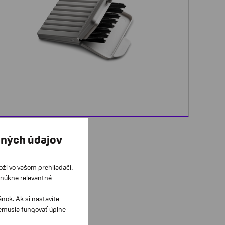
bných údajov
loží vo vašom prehliadači.
onúkne relevantné
ok. Ak si nastavíte
nemusia fungovať úplne