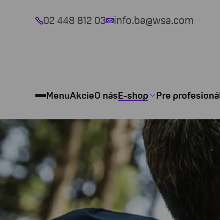
02 448 812 03
info.ba@wsa.com
Menu
Akcie
O nás
E-shop
Pre profesioná