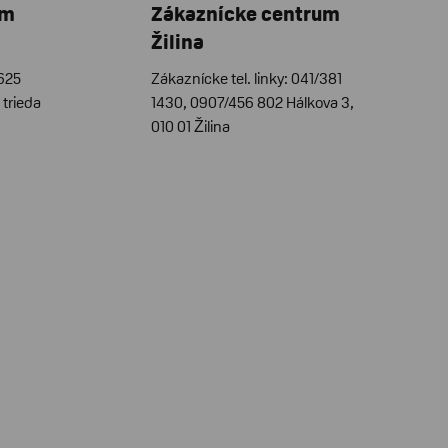
um
Zákaznícke centrum
Žilina
/625
Zákaznícke tel. linky: 041/381
trieda
1430, 0907/456 802 Hálkova 3,
010 01 Žilina