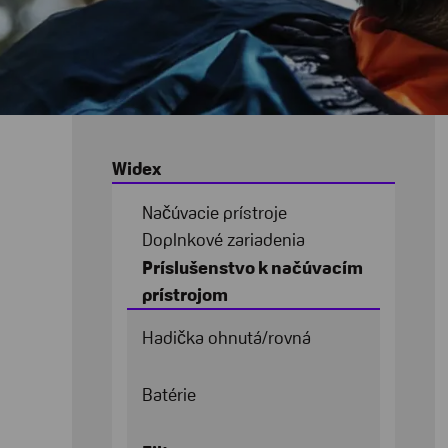
Widex
Načúvacie prístroje
Doplnkové zariadenia
Príslušenstvo k načúvacím
prístrojom
Hadička ohnutá/rovná
Batérie