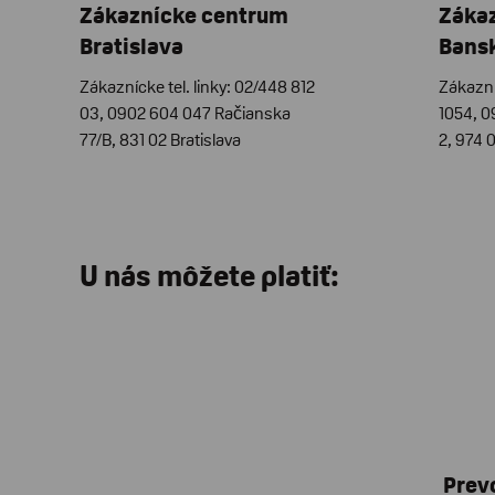
Zákaznícke centrum
Záka
Bratislava
Bansk
Zákaznícke tel. linky: 02/448 812
Zákazní
03, 0902 604 047 Račianska
1054, 
77/B, 831 02 Bratislava
2, 974 
U nás môžete platiť:
Prev