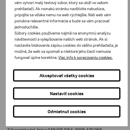
obsahuje dve vymeniteľné batérie. Kým
vám vytvorí malý textový súbor, ktorý sa uloží vo vašom
prehliadači. Ak rovnakú stránku navštívite nabudúce,
jednu používate, druhá sa nabíja v
pripojíte sa vďaka nemu na web rýchlejšie. Náš web vám
nabíjacej stanici (vysielači). Jedna
ponúkne relevantné informácie a bude sa vám pracovať
batéria vydrží približne 6 až 8 hodín
jednoduchšie.
Súbory cookies používame najmä na anonymnú analýzu
prevádzky.
návštevnosti a vylepšovanie našich web stránok. Ak si
nastavíte blokovanie zápisu cookies do vášho prehliadača, je
možné, že web sa spomalí a niektoré jeho časti nemusia
fungovať úplne korektne.
Viac info k spracúvaniu cookies.
Akceptovať všetky cookies
Zákaznícke centrum Bratislava
Nastaviť cookies
Zákaznícke tel. linky: 02/448 812 03, 0902 604 047
Račianska 77/B, 831 02 Bratislava
Odmietnuť cookies
Zákaznícke centrum Banská Bystrica
Zákaznícke tel. linky: 048/415 1054, 0905 420 066