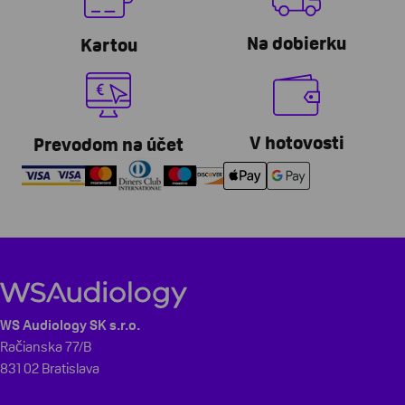
Na dobierku
Kartou
V hotovosti
Prevodom na účet
WS Audiology SK s.r.o.
Račianska 77/B
831 02 Bratislava