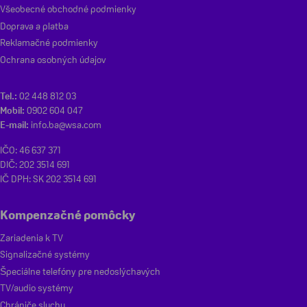
Všeobecné obchodné podmienky
Doprava a platba
Reklamačné podmienky
Ochrana osobných údajov
Tel.:
02 448 812 03
Mobil:
0902 604 047
E-mail:
info.ba@wsa.com
IČO: 46 637 371
DIČ: 202 3514 691
IČ DPH: SK 202 3514 691
Kompenzačné pomôcky
Zariadenia k TV
Signalizačné systémy
Špeciálne telefóny pre nedoslýchavých
TV/audio systémy
Chrániče sluchu