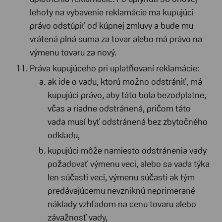
lehoty na vybavenie reklamácie ma kupujúci
právo odstúpiť od kúpnej zmluvy a bude mu
vrátená plná suma za tovar alebo má právo na
výmenu tovaru za nový.
Práva kupujúceho pri uplatňovaní reklamácie:
ak ide o vadu, ktorú možno odstrániť, má
kupujúci právo, aby táto bola bezodplatne,
včas a riadne odstránená, pričom táto
vada musí byť odstránená bez zbytočného
odkladu,
kupujúci môže namiesto odstránenia vady
požadovať výmenu veci, alebo sa vada týka
len súčasti veci, výmenu súčasti ak tým
predávajúcemu nevzniknú neprimerané
náklady vzhľadom na cenu tovaru alebo
závažnosť vady,