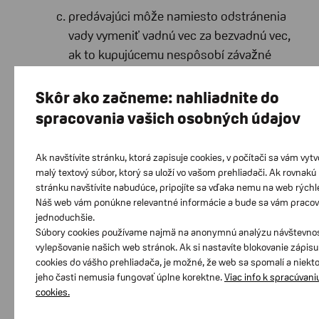
predávajúci môže namiesto odstránenia
vady vymeniť vadnú vec za bezvadnú vec,
ak to kupujúcemu nespôsobí závažné
ťažkosti,
Skôr ako začneme: nahliadnite do
ak ide o vadu, ktorú nemožno odstrániť a
ktorá bráni riadnemu používaniu veci má
spracovania vašich osobných údajov
kupujúci právo na výmenu veci alebo na
odstúpenie od zmluvy. Také isté právo ma
Ak navštívite stránku, ktorá zapisuje cookies, v počítači sa vám vytv
kupujúci v prípade ak síce ide o
malý textový súbor, ktorý sa uloží vo vašom prehliadači. Ak rovnakú
stránku navštívite nabudúce, pripojíte sa vďaka nemu na web rýchle
odstrániteľné vady, ak však kupujúci
Náš web vám ponúkne relevantné informácie a bude sa vám pracov
nemôže pre opätovné vyskytnutie sa vady
jednoduchšie.
po oprave alebo pre väčší počet vád vec
Súbory cookies používame najmä na anonymnú analýzu návštevnos
vylepšovanie našich web stránok. Ak si nastavíte blokovanie zápisu
riadne užívať,
cookies do vášho prehliadača, je možné, že web sa spomalí a niekt
ak ide o iné neodstrániteľné vady, má
jeho časti nemusia fungovať úplne korektne.
Viac info k spracúvani
kupujúci právo na primeranú zľavu z ceny
cookies.
veci.