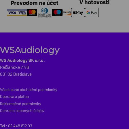
V hotovosti
Prevodom na účet
WS Audiology SK s.r.o.
Račianska 77/B
831 02 Bratislava
Všeobecné obchodné podmienky
Doprava a platba
Reklamačné podmienky
Ochrana osobných údajov
Tel.:
02 448 812 03