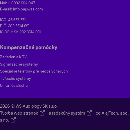
Mobil:
0902 604 047
E-mail:
info.ba@wsa.com
IČO: 46 637 371
DIČ: 202 3514 691
IČ DPH: SK 202 3514 691
Kompenzačné pomôcky
Zariadenia k TV
Signalizačné systémy
Špeciálne telefóny pre nedoslýchavých
TV/audio systémy
Chrániče sluchu
2026 © WS Audiology SK s.r.o.
Tvorba web stránok
a
redakčný systém
od
AlejTech, spol.
s r.o.