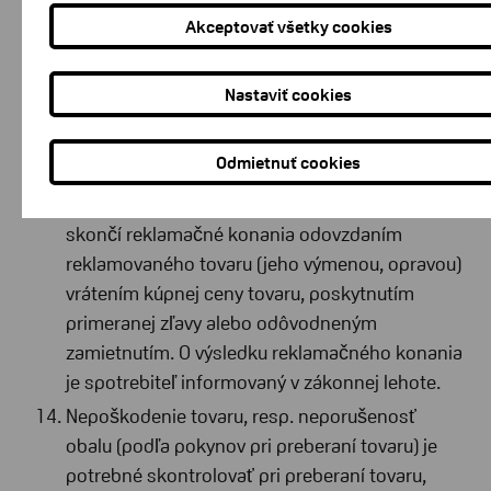
Reklamácia sa považuje za vybavenú, ak sa
Akceptovať všetky cookies
skončí reklamačné konanie odovzdaním
reklamovaného tovaru, jeho výmenou alebo
Nastaviť cookies
vrátením kúpnej ceny tovaru, písomnou výzvou
na prevzatie plnenia alebo jej odôvodnené
Odmietnuť cookies
zamietnutie.
Reklamácia sa považuje za vybavenú ak sa
skončí reklamačné konania odovzdaním
reklamovaného tovaru (jeho výmenou, opravou)
vrátením kúpnej ceny tovaru, poskytnutím
primeranej zľavy alebo odôvodneným
zamietnutím. O výsledku reklamačného konania
je spotrebiteľ informovaný v zákonnej lehote.
Nepoškodenie tovaru, resp. neporušenosť
obalu (podľa pokynov pri preberaní tovaru) je
potrebné skontrolovať pri preberaní tovaru,