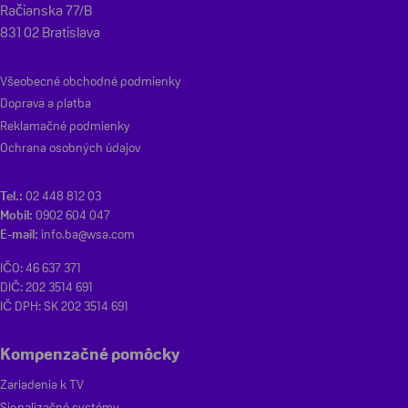
Račianska 77/B
831 02 Bratislava
Všeobecné obchodné podmienky
Doprava a platba
Reklamačné podmienky
Ochrana osobných údajov
Tel.:
02 448 812 03
Mobil:
0902 604 047
E-mail:
info.ba@wsa.com
IČO: 46 637 371
DIČ: 202 3514 691
IČ DPH: SK 202 3514 691
Kompenzačné pomôcky
Zariadenia k TV
Signalizačné systémy