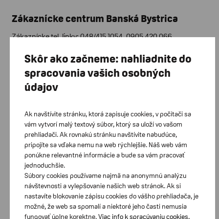
Zákaznícke centrum Banská Bystrica
Zákaznícke tel. linky: 048/415 1054, 0905 420 066
Kuzmányho 2, 974 01 Banská Bystrica
Skôr ako začneme: nahliadnite do
Zákaznícke centrum Košice
spracovania vašich osobných
údajov
Zákaznícke tel. linky: 055/625 3352, 0917 895 062 Južná
trieda 8, 040 01 Košice
Ak navštívite stránku, ktorá zapisuje cookies, v počítači sa
Zákaznícke centrum Žilina
vám vytvorí malý textový súbor, ktorý sa uloží vo vašom
prehliadači. Ak rovnakú stránku navštívite nabudúce,
Zákaznícke tel. linky: 041/381 1430, 0907/456 802 Hálkova 3,
pripojíte sa vďaka nemu na web rýchlejšie. Náš web vám
010 01 Žilina
ponúkne relevantné informácie a bude sa vám pracovať
jednoduchšie.
Súbory cookies používame najmä na anonymnú analýzu
návštevnosti a vylepšovanie našich web stránok. Ak si
nastavíte blokovanie zápisu cookies do vášho prehliadača, je
možné, že web sa spomalí a niektoré jeho časti nemusia
U nás môžete platiť:
fungovať úplne korektne.
Viac info k spracúvaniu cookies.