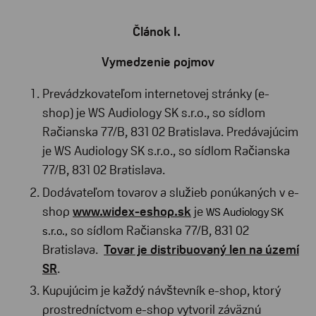
Článok I.
Vymedzenie pojmov
Prevádzkovateľom internetovej stránky (e-
shop) je WS Audiology SK s.r.o., so sídlom
Račianska 77/B, 831 02 Bratislava. Predávajúcim
je WS Audiology SK s.r.o., so sídlom Račianska
77/B, 831 02 Bratislava.
Dodávateľom tovarov a služieb ponúkaných v e-
shop
www.widex-eshop.sk
je
WS Audiology SK
so sídlom
Račianska 77/B, 831 02
s.r.o.,
Bratislava.
Tovar je distribuovaný len na území
SR
.
Kupujúcim je každý návštevník e-shop, ktorý
prostredníctvom e-shop vytvoril záväznú