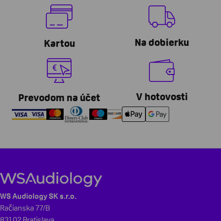
Na dobierku
Kartou
V hotovosti
Prevodom na účet
WS Audiology SK s.r.o.
Račianska 77/B
831 02 Bratislava