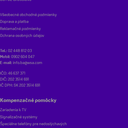
Všeobecné obchodné podmienky
Doprava a platba
Reklamačné podmienky
Ochrana osobných údajov
Tel.:
02 448 812 03
Mobil:
0902 604 047
E-mail:
info.ba@wsa.com
IČO: 46 637 371
DIČ: 202 3514 691
IČ DPH: SK 202 3514 691
Kompenzačné pomôcky
Zariadenia k TV
Signalizačné systémy
Špeciálne telefóny pre nedoslýchavých