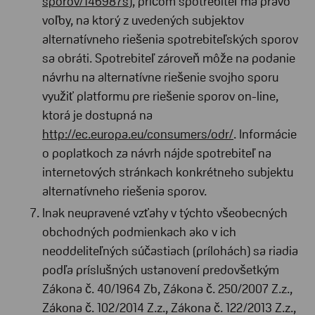
sporov/146987s
), pričom spotrebiteľ má právo
voľby, na ktorý z uvedených subjektov
alternatívneho riešenia spotrebiteľských sporov
sa obráti. Spotrebiteľ zároveň môže na podanie
návrhu na alternatívne riešenie svojho sporu
využiť platformu pre riešenie sporov on-line,
ktorá je dostupná na
http://ec.europa.eu/consumers/odr/
. Informácie
o poplatkoch za návrh nájde spotrebiteľ na
internetových stránkach konkrétneho subjektu
alternatívneho riešenia sporov.
Inak neupravené vzťahy v týchto všeobecných
obchodných podmienkach ako v ich
neoddeliteľných súčastiach (prílohách) sa riadia
podľa príslušných ustanovení predovšetkým
Zákona č. 40/1964 Zb, Zákona č. 250/2007 Z.z.,
Zákona č. 102/2014 Z.z., Zákona č. 122/2013 Z.z.,