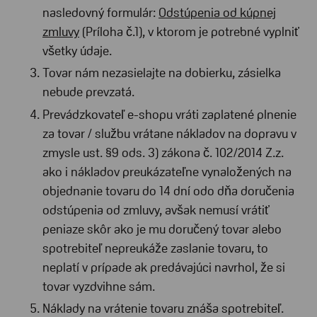
nasledovný formulár:
Odstúpenia od kúpnej
zmluvy
(Príloha č.1), v ktorom je potrebné vyplniť
všetky údaje.
Tovar nám nezasielajte na dobierku, zásielka
nebude prevzatá.
Prevádzkovateľ e-shopu vráti zaplatené plnenie
za tovar / službu vrátane nákladov na dopravu v
zmysle ust. §9 ods. 3) zákona č. 102/2014 Z.z.
ako i nákladov preukázateľne vynaložených na
objednanie tovaru do 14 dní odo dňa doručenia
odstúpenia od zmluvy, avšak nemusí vrátiť
peniaze skôr ako je mu doručený tovar alebo
spotrebiteľ nepreukáže zaslanie tovaru, to
neplatí v prípade ak predávajúci navrhol, že si
tovar vyzdvihne sám.
Náklady na vrátenie tovaru znáša spotrebiteľ.