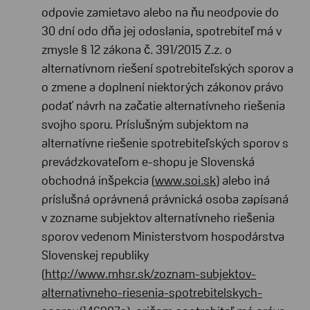
odpovie zamietavo alebo na ňu neodpovie do
30 dní odo dňa jej odoslania, spotrebiteľ má v
zmysle § 12 zákona č. 391/2015 Z.z. o
alternatívnom riešení spotrebiteľských sporov a
o zmene a doplnení niektorých zákonov právo
podať návrh na začatie alternatívneho riešenia
svojho sporu. Príslušným subjektom na
alternatívne riešenie spotrebiteľských sporov s
prevádzkovateľom e-shopu je Slovenská
obchodná inšpekcia (
www.soi.sk
) alebo iná
príslušná oprávnená právnická osoba zapísaná
v zozname subjektov alternatívneho riešenia
sporov vedenom Ministerstvom hospodárstva
Slovenskej republiky
(
http://www.mhsr.sk/zoznam-subjektov-
alternativneho-riesenia-spotrebitelskych-