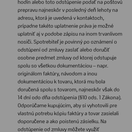
hodín alebo toto odstúpenie podať na poštovú
prepravu najneskôr v posledný deň lehoty na
adresu, ktorá je uvedená v kontaktoch,
prípadne takéto uplatnenie práva je možné
uplatniť aj v podobe zápisu na inom trvanlivom
nosiči. Spotrebiteľ je povinný po oznámení o
odstúpení od zmluvy zaslať alebo doručiť
osobne predmet zmluvy od ktorej odstupuje
spolu so všetkou dokumentáciou – napr.
originálom faktúry, návodom a inou
dokumentáciou k tovaru, ktorá mu bola
doručená spolu s tovarom, najneskôr však do
14 dní odo dňa odstúpenia (§10 ods. 1 Zákona).
Odporúčame kupujúcim, aby si vyhotovili pre
vlastnú potrebu kópiu faktúry a tovar zasielali
doporučene a ako poistenú zásielku. Na
odstúpenie od zmluvy môžete využiť