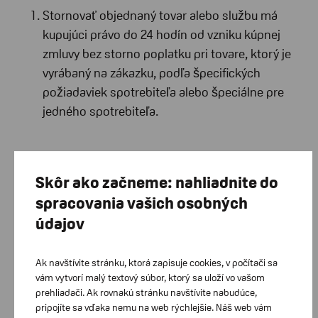
Stornovať objednaný tovar alebo službu má
kupujúci právo do 24 hodín od vzniku kúpnej
zmluvy bez storno poplatku pri tovare, ktorý je
vyrábaný na zákazku, podľa špecifických
požiadaviek spotrebiteľa alebo špeciálne pre
jedného spotrebiteľa.
Článok IX.
Skôr ako začneme: nahliadnite do
spracovania vašich osobných
Právo spotrebiteľa vrátiť tovar bez udania dôvodu
údajov
a poučenie spotrebiteľa
Spotrebiteľ má na základe zákona č. 108/2024
Ak navštívite stránku, ktorá zapisuje cookies, v počítači sa
Z.z. Zákon o ochrane spotrebiteľa pri predaji
vám vytvorí malý textový súbor, ktorý sa uloží vo vašom
tovaru alebo poskytovaní služieb na základe
prehliadači. Ak rovnakú stránku navštívite nabudúce,
pripojíte sa vďaka nemu na web rýchlejšie. Náš web vám
zmluvy uzavretej na diaľku alebo zmluvy