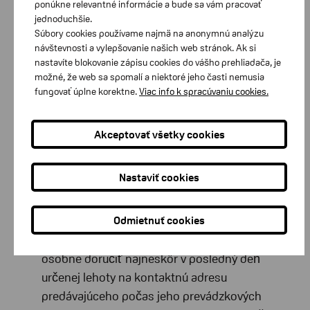
ponúkne relevantné informácie a bude sa vám pracovať
uzavretej mimo prevádzkových priestorov
jednoduchšie.
predávajúceho a o zmene a doplnení niektorých
Súbory cookies používame najmä na anonymnú analýzu
návštevnosti a vylepšovanie našich web stránok. Ak si
zákonov (ďalej len ako „Zákon“) podľa
nastavíte blokovanie zápisu cookies do vášho prehliadača, je
ustanovení §
7 a
nasledujúcich právo odstúpiť
možné, že web sa spomalí a niektoré jeho časti nemusia
od kúpnej zmluvy do 14 kalendárnych dni odo
fungovať úplne korektne.
Viac info k spracúvaniu cookies.
dňa prevzatia tovaru, ak si predávajúci splnil
informačné povinnosti podľa tohto zákona, pre
Akceptovať všetky cookies
ostatné prípady sa uplatňuje ods. 2 alebo 3
Zákona. Ak predmetom kúpnej zmluvy je
Nastaviť cookies
dodanie tovaru, spotrebiteľ má právo odstúpiť
od zmluvy aj pred dodaním tovaru.
Odmietnuť cookies
Spotrebiteľ je povinný, ak toto právo chce
využiť, písomné odstúpenie od kúpnej zmluvy
osobne doručiť najneskôr v posledný deň
určenej lehoty na kontaktnú adresu
predávajúceho počas jeho prevádzkových