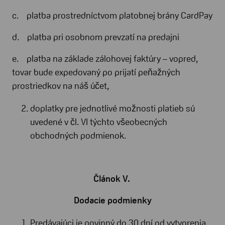
c. platba prostredníctvom platobnej brány CardPay
d. platba pri osobnom prevzatí na predajni
e. platba na základe zálohovej faktúry – vopred,
tovar bude expedovaný po prijatí peňažných
prostriedkov na náš účet,
doplatky pre jednotlivé možnosti platieb sú
uvedené v čl. VI týchto všeobecných
obchodných podmienok.
Článok V.
Dodacie podmienky
Predávajúci je povinný do 30 dní od vytvorenia