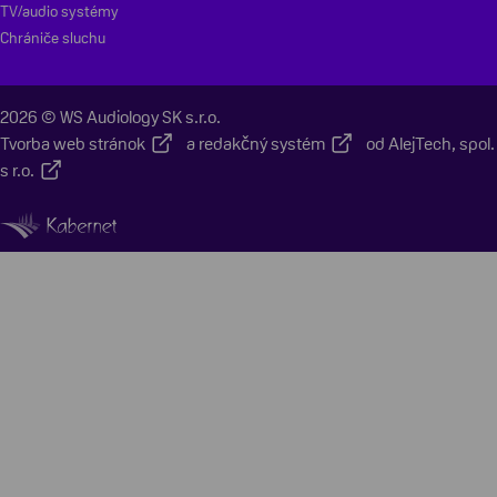
TV/audio systémy
Chrániče sluchu
2026 © WS Audiology SK s.r.o.
Tvorba web stránok
a
redakčný systém
od
AlejTech, spol.
s r.o.