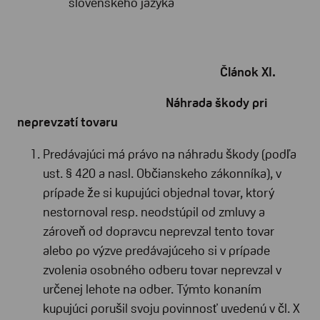
slovenského jazyka
Článok XI.
Náhrada škody pri
neprevzatí tovaru
Predávajúci má právo na náhradu škody (podľa
ust. § 420 a nasl. Občianskeho zákonníka), v
prípade že si kupujúci objednal tovar, ktorý
nestornoval resp. neodstúpil od zmluvy a
zároveň od dopravcu neprevzal tento tovar
alebo po výzve predávajúceho si v prípade
zvolenia osobného odberu tovar neprevzal v
určenej lehote na odber. Týmto konaním
kupujúci porušil svoju povinnosť uvedenú v čl. X