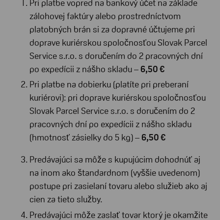
Pri platbe vopred na bankový účet na základe
zálohovej faktúry alebo prostredníctvom
platobných brán si za dopravné účtujeme pri
doprave kuriérskou spoločnosťou Slovak Parcel
Service s.r.o. s doručením do 2 pracovných dní
po expedícii z nášho skladu –
6
,50 €
Pri platbe na dobierku (platíte pri preberaní
kuriérovi): pri doprave kuriérskou spoločnosťou
Slovak Parcel Service s.r.o. s doručením do 2
pracovných dní po expedícii z nášho skladu
(hmotnosť zásielky do 5 kg) –
6,50
€
Predávajúci sa môže s kupujúcim dohodnúť aj
na inom ako štandardnom (vyššie uvedenom)
postupe pri zasielaní tovaru alebo služieb ako aj
cien za tieto služby.
Predávajúci môže zaslať tovar ktorý je okamžite